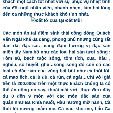
khách một cách tốt nhất với sự phục vụ nhiệt tình
của đội ngũ nhân viên, nhanh nhẹn, làm hài lòng
đến cả những thực khách khó tính nhất.
Các món ăn tại điểm sinh thái cộng đồng Quách
Văn Ngãi khá đa dạng, phong phú nhưng cũng rất
dân dã, đặc sắc mang đậm hương vị đặc sản
miền tây Nam bộ như các loại hải sản tươi sống :
Tôm sú, bạch tuộc sống, tôm tích, cua, hàu ,
nghêu, sò huyết, ghẹ…song song đó còn có các
loài cá đặc sản của vùng bãi bồi như cá thòi lòi,
cá mao ếch, cá lù đù, cá rún, cá ngát…Chỉ với giá
tiền là 200.000đ trên một thực khách chúng ta có
thể ăn uống no say, thoải mái với thực đơn đầy
đủ 8 đến 9 món với các món đặc sản của
quán như Ba Khía muối, Hàu nướng mỡ hành, Cà
thòi lòi nướng mắm me, Cá nâu kho me, Lẩu Cá