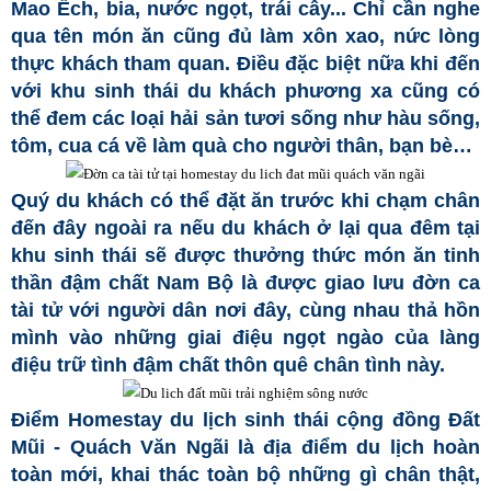
Mao Ếch, bia, nước ngọt, trái cây... Chỉ cần nghe
qua tên món ăn cũng đủ làm xôn xao, nức lòng
thực khách tham quan. Điều đặc biệt nữa khi đến
với khu sinh thái du khách phương xa cũng có
thể đem các loại hải sản tươi sống như hàu sống,
tôm, cua cá về làm quà cho người thân, bạn bè…
Quý du khách có thể đặt ăn trước khi chạm chân
đến đây ngoài ra nếu du khách ở lại qua đêm tại
khu sinh thái sẽ được thưởng thức món ăn tinh
thần đậm chất Nam Bộ là được giao lưu đờn ca
tài tử với người dân nơi đây, cùng nhau thả hồn
mình vào những giai điệu ngọt ngào của làng
điệu trữ tình đậm chất thôn quê chân tình này.
Điểm Homestay du lịch sinh thái cộng đồng Đất
Mũi - Quách Văn Ngãi là địa điểm du lịch hoàn
toàn mới, khai thác toàn bộ những gì chân thật,