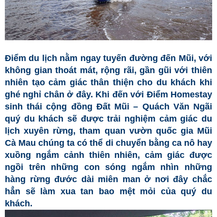
Điểm du lịch nằm ngay tuyến đường đến Mũi, với
không gian thoát mát, rộng rãi, gần gũi với thiên
nhiên tạo cảm giác thân thiện cho du khách khi
ghé nghỉ chân ở đây. Khi đến với Điểm Homestay
sinh thái cộng đồng Đất Mũi – Quách Văn Ngãi
quý du khách sẽ được trải nghiệm cảm giác du
lịch xuyên rừng, tham quan vườn quốc gia Mũi
Cà Mau chúng ta có thể di chuyển bằng ca nô hay
xuồng ngắm cảnh thiên nhiên, cảm giác được
ngồi trên những con sóng ngắm nhìn những
hàng rừng đước dài miên man ở nơi đây chắc
hẳn sẽ làm xua tan bao mệt mỏi của quý du
khách.