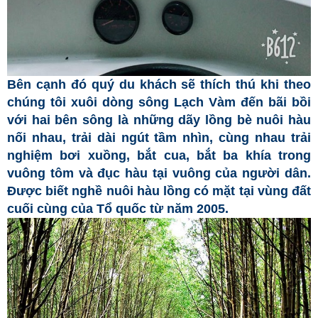
Bên cạnh đó quý du khách sẽ thích thú khi theo
chúng tôi xuôi dòng sông Lạch Vàm đến bãi bồi
với hai bên sông là những dãy lồng bè nuôi hàu
nối nhau, trải dài ngút tầm nhìn, cùng nhau trải
nghiệm bơi xuồng, bắt cua, bắt ba khía trong
vuông tôm và đục hàu tại vuông của người dân.
Được biết nghề nuôi hàu lồng có mặt tại vùng đất
cuối cùng của Tổ quốc từ năm 2005.