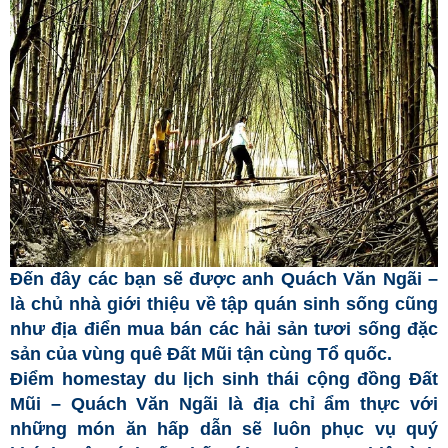
Đến đây các bạn sẽ được anh Quách Văn Ngãi –
là chủ nhà giới thiệu về tập quán sinh sống cũng
như địa điển mua bán các hải sản tươi sống đặc
sản của vùng quê Đất Mũi tận cùng Tổ quốc.
Điểm homestay du lịch sinh thái cộng đồng Đất
Mũi – Quách Văn Ngãi là địa chỉ ẩm thực với
những món ăn hấp dẫn sẽ luôn phục vụ quý