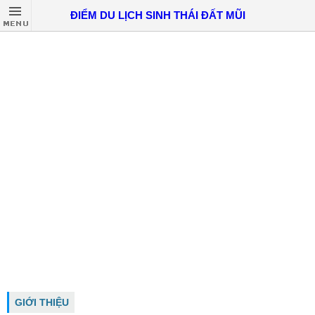
ĐIỂM DU LỊCH SINH THÁI ĐẤT MŨI
GIỚI THIỆU