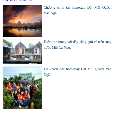
Chương trình tại homestay Đất Mũi Quách
Văn Ngãi
Điểm thơ mộng với đầy nắng, gió và trên sông
nước Mũi Cà Mau.
Du khách đến homestay Đất Mũi Quách Văn
Ngãi