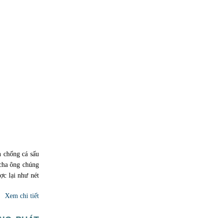
 chống cá sấu
 cha ông chúng
c lại như nét
Xem chi tiết