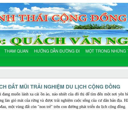
THAM QUAN
HƯỚNG DẪN ĐƯỜNG ĐI
MỘT TRONG NHỮNG TR
ỊCH ĐẤT MŨI TRẢI NGHIỆM DU LỊCH CỘNG ĐỒNG
 đang muốn lánh xa cái ồn ào, náo nhiệt của đô thị để tìm đến một nơi yên 
ng làn gió mát của rừng và được trải nghiệm cuộc sống của cư dân bản địa. H
au, một vùng đất còn "non trẻ" trên con đường phát triển du lịch cộng đồng.