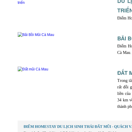
DU L
TRIỂ
Điểm Ho
BÃI 
Điểm Ho
Cà Mau.
ĐẤT 
Trong tâ
rất đỗi 
liền của
34 km về
thành p
ĐIỂM HOMESTAY DU LỊCH SINH THÁI ĐẤT MŨI - QUÁCH V