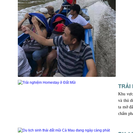
TRẢI
Khu vực 
và thú d
ta mở đấ
chấm ph