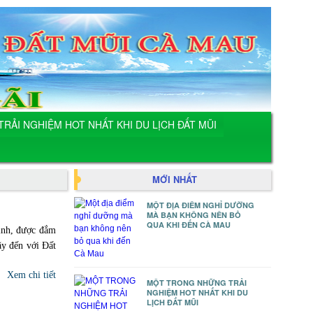
ẢI NGHIỆM HOT NHẤT KHI DU LỊCH ĐẤT MŨI
MỚI NHẤT
MỘT ĐỊA ĐIỂM NGHỈ DƯỠNG
MÀ BẠN KHÔNG NÊN BỎ
QUA KHI ĐẾN CÀ MAU
bình, được đắm
ãy đến với Đất
Xem chi tiết
MỘT TRONG NHỮNG TRẢI
NGHIỆM HOT NHẤT KHI DU
LỊCH ĐẤT MŨI