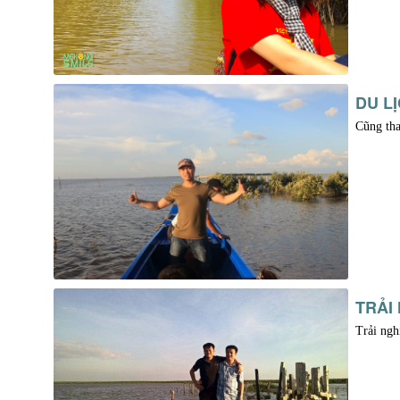
DU L
Cũng tha
TRẢI
Trải ngh