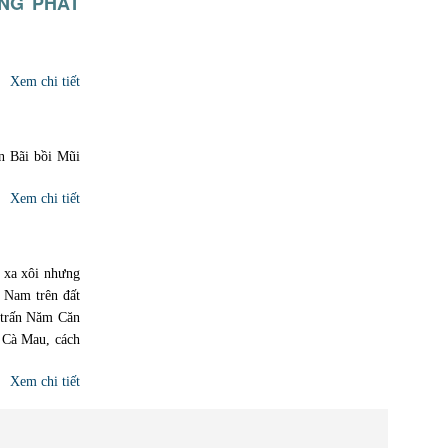
ÀNG PHÁT
Xem chi tiết
n Bãi bồi Mũi
Xem chi tiết
e xa xôi nhưng
c Nam trên đất
ị trấn Năm Căn
 Cà Mau, cách
Xem chi tiết