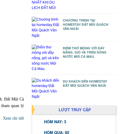
CHƯƠNG TRÌNH TẠI
HOMESTAY ĐẤT MŨI QUÁCH
VĂN NGÃI
ĐIỂM THƠ MỘNG VỚI ĐẦY
NẮNG, GIÓ VÀ TRÊN SÔNG
NƯỚC MŨI CÀ MAU.
DU KHÁCH ĐẾN HOMESTAY
ĐẤT MŨI QUÁCH VĂN NGÃI
ch. Đất Mũi Cà
 tham quan lý
LƯỢT TRUY CẬP
Xem chi tiết
HÔM NAY: 3
HÔM QUA: 60