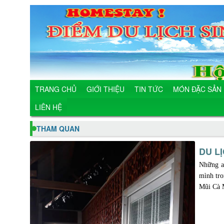
TRANG CHỦ
GIỚI THIỆU
TIN TỨC
MÓN ĐẶC SẢN
LIÊN HỆ
THAM QUAN
DU L
Những ai
mình tro
Mũi Cà M