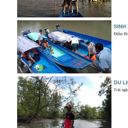
SINH
Điểm Hom
DU L
Trải ngh