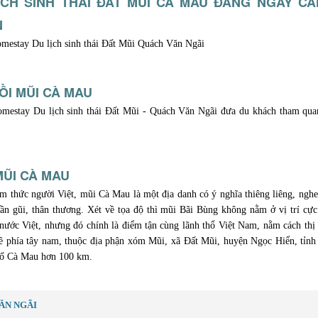
ỊCH SINH THÁI ĐẤT MŨI CÀ MAU ĐANG NGÀY C
N
mestay Du lịch sinh thái Đất Mũi Quách Văn Ngãi
BỒI MŨI CÀ MAU
mestay Du lịch sinh thái Đất Mũi - Quách Văn Ngãi đưa du khách tham qua
MŨI CÀ MAU
m thức người Việt, mũi Cà Mau là một địa danh có ý nghĩa thiêng liêng, ngh
gần gũi, thân thương. Xét về tọa độ thì mũi Bãi Bùng không nằm ở vị trí cự
 nước Việt, nhưng đó chính là điểm tận cùng lãnh thổ Việt Nam, nằm cách th
 phía tây nam, thuộc địa phận xóm Mũi, xã Đất Mũi, huyện Ngọc Hiển, tỉnh
hố Cà Mau hơn 100 km.
ĂN NGÃI