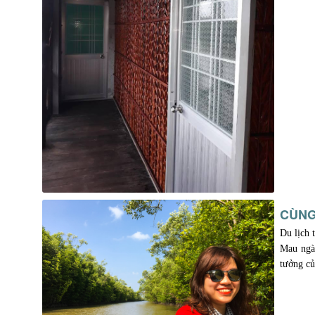
CÙNG
Du lịch 
Mau ngày
tưởng củ