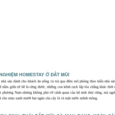
 NGHIỆM HOMESTAY Ở ĐẤT MŨI
nhà sàn dành cho khách ăn uống và trú qua đêm mô phỏng theo kiểu nhà sàn
ữ nằm giữa tứ bề là rừng đước, những con kênh rạch lấp lóa chẳng khác thời
t phương Nam nhưng không phá vỡ cảnh quan của hệ sinh thái rừng, mà ngượ
á cho màu xanh mướt bạt ngàn của cây lá và mặt nước mênh mông.